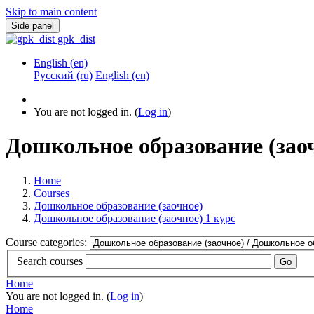
Skip to main content
Side panel
gpk_dist
English ‎(en)‎
Русский ‎(ru)‎
English ‎(en)‎
You are not logged in. (
Log in
)
Дошкольное образование (заоч
Home
Courses
Дошкольное образование (заочное)
Дошкольное образование (заочное) 1 курс
Course categories:
Search courses
Go
Home
You are not logged in. (
Log in
)
Home