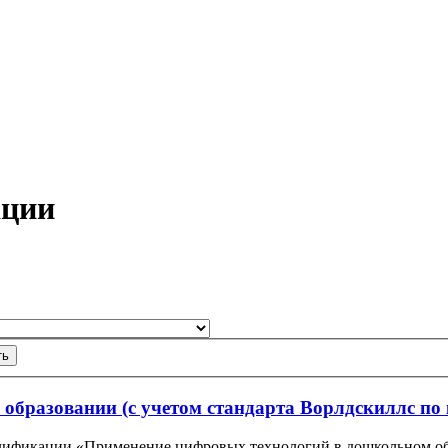
ации
ть
образовании (с учетом стандарта Ворлдскиллс по
ификации «Применение цифровых технологий в дошкольном обр