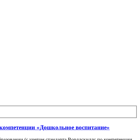
 компетенции «Дошкольное воспитание»
азовании (с учетом стандарта Ворлдскиллс по компетенции