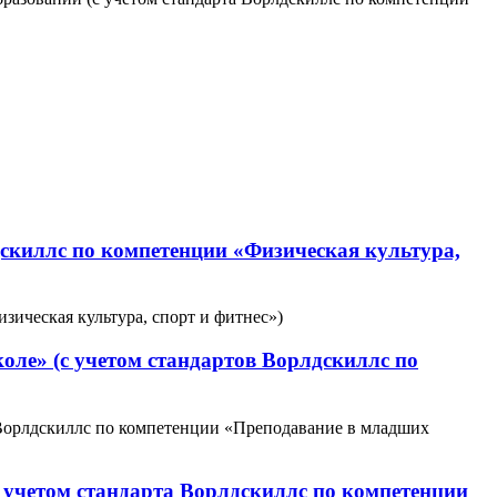
дскиллс по компетенции «Физическая культура,
зическая культура, спорт и фитнес»)
оле» (с учетом стандартов Ворлдскиллс по
 Ворлдскиллс по компетенции «Преподавание в младших
 учетом стандарта Ворлдскиллс по компетенции