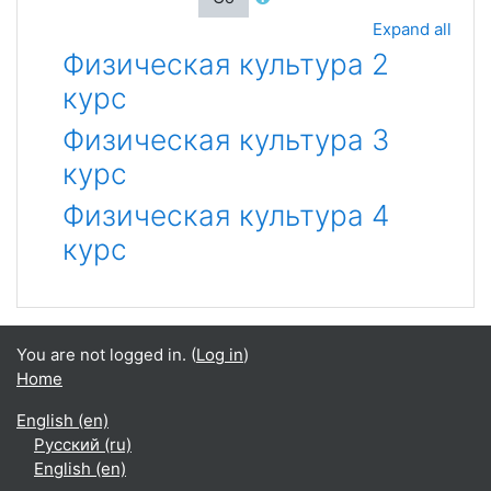
Expand all
Физическая культура 2
курс
Физическая культура 3
курс
Физическая культура 4
курс
You are not logged in. (
Log in
)
Home
English ‎(en)‎
Русский ‎(ru)‎
English ‎(en)‎