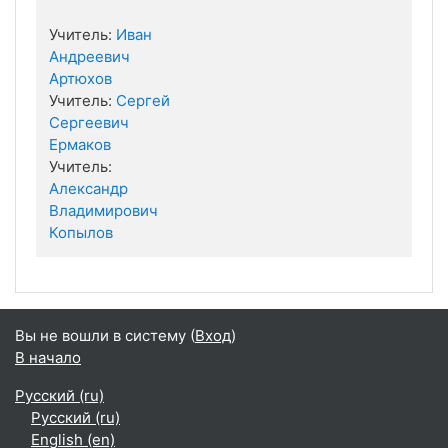
Учитель:
Иван
Андреевич
Артюхов
Учитель:
Сергей
Сергеевич
Ермаков
Учитель:
Александр
Владимирович
Копылов
Вы не вошли в систему (
Вход
)
В начало
Русский ‎(ru)‎
Русский ‎(ru)‎
English ‎(en)‎