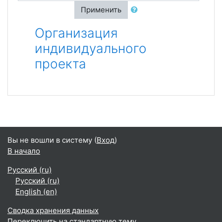
Применить
Организация
индивидуального
проекта
Вы не вошли в систему (
Вход
)
В начало
Русский ‎(ru)‎
Русский ‎(ru)‎
English ‎(en)‎
Сводка хранения данных
Переключить на стандартную тему